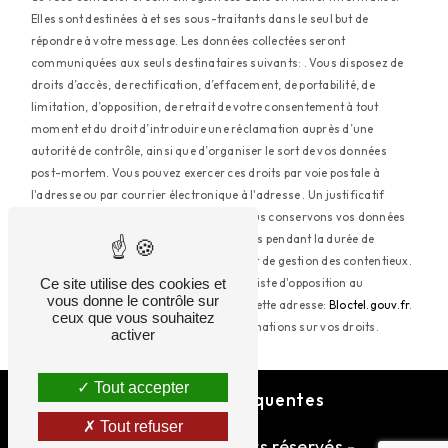
Elles sont destinées à et ses sous-traitants dans le seul but de
répondre à votre message. Les données collectées seront
communiquées aux seuls destinataires suivants: . Vous disposez de
droits d’accès, de rectification, d’effacement, de portabilité, de
limitation, d’opposition, de retrait de votre consentement à tout
moment et du droit d’introduire une réclamation auprès d’une
autorité de contrôle, ainsi que d’organiser le sort de vos données
post-mortem. Vous pouvez exercer ces droits par voie postale à
l'adresse ou par courrier électronique à l'adresse . Un justificatif
d'identité pourra vous être demandé. Nous conservons vos données
pendant la période de prise de contact puis pendant la durée de
prescription légale aux fins probatoires et de gestion des contentieux.
Ce site utilise des cookies et
Vous avez le droit de vous inscrire sur la liste d'opposition au
vous donne le contrôle sur
démarchage téléphonique, disponible à cette adresse:
Bloctel.gouv.fr
.
ceux que vous souhaitez
Consultez le site cnil.fr pour plus d’informations sur vos droits.
activer
Tout accepter
Recherches fréquentes
Tout refuser
©
Vistalid
- 2026 - Tous droits réservés -