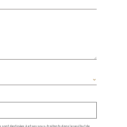
sont destinées à et ses sous-traitants dans le seul but de