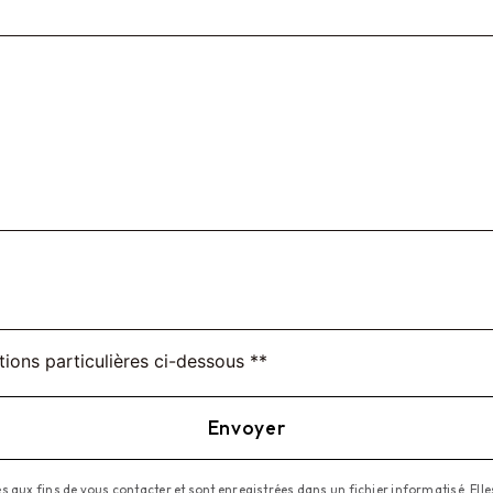
tions particulières ci-dessous **
Envoyer
x fins de vous contacter et sont enregistrées dans un fichier informatisé. Elles 