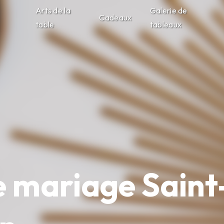
Arts de la
Galerie de
Cadeaux
table
tableaux
de mariage Saint