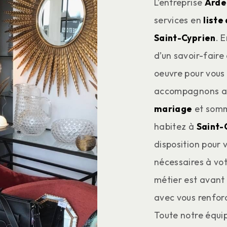
L’entreprise
Arde
services en
liste
Saint-Cyprien
. 
d’un savoir-faire
oeuvre pour vous 
accompagnons ain
mariage
et somme
habitez à
Saint-
disposition pour
nécessaires à vot
métier est avant 
avec vous renforc
Toute notre équip