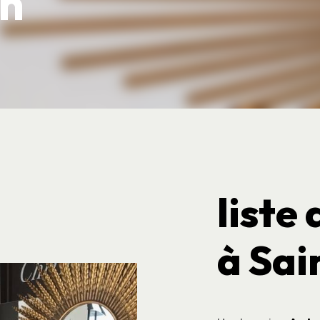
en
liste
à Sai