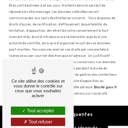
Elles sont destinées à et ses sous-traitants dans le seul but de
répondre à votre message. Les données collectées seront
communiquées aux seuls destinataires suivants: . Vous disposez de
droits d’accès, de rectification, d’effacement, de portabilité, de
limitation, d’opposition, de retrait de votre consentement à tout
moment et du droit d’introduire une réclamation auprès d’une
autorité de contrôle, ainsi que d’organiser le sort de vos données
post-mortem. Vous pouvez exercer ces droits par voie postale à
l'adresse ou par courrier électronique à l'adresse . Un justificatif
d'identité pourra vous être demandé. Nous conservons vos données
pendant la période de prise de contact puis pendant la durée de
prescription légale aux fins probatoires et de gestion des contentieux.
Ce site utilise des cookies et
Vous avez le droit de vous inscrire sur la liste d'opposition au
vous donne le contrôle sur
démarchage téléphonique, disponible à cette adresse:
Bloctel.gouv.fr
.
ceux que vous souhaitez
Consultez le site cnil.fr pour plus d’informations sur vos droits.
activer
Tout accepter
Recherches fréquentes
Tout refuser
©
Vistalid
- 2026 - Tous droits réservés -