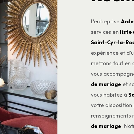
L’entreprise
Arde
services en
liste
Saint-Cyr-la-Ro
expérience et d’u
mettons tout en o
vous accompagnon
de mariage
et so
vous habitez à
S
votre disposition
renseignements n
de mariage
. Not