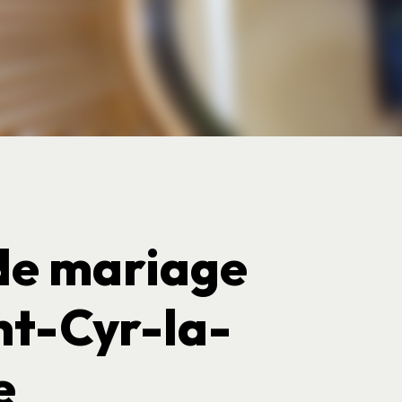
 de mariage
nt-Cyr-la-
e