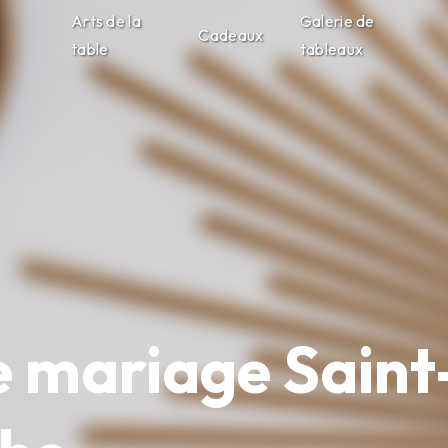
Arts de la
Galerie de
Cadeaux
table
tableaux
de mariage Sain