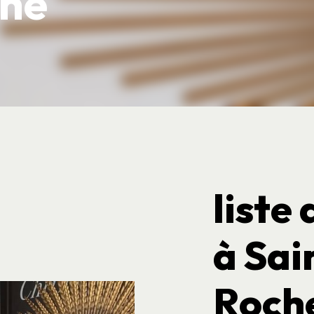
che
liste
à Sai
Roch