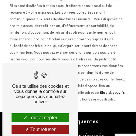
Elles sont destinées à et ses sous-traitants dans le seul but de
répondre à votre message. Les données collectées seront
communiquées aux seuls destinataires suivants: . Vous disposez de
droits d’accès, de rectification, d’effacement, de portabilité, de
limitation, d’opposition, de retrait de votre consentement à tout
moment et du droit d’introduire une réclamation auprès d’une
autorité de contrôle, ainsi que d’organiser le sort de vos données
post-mortem. Vous pouvez exercer ces droits par voie postale à
l'adresse ou par courrier électronique à l'adresse . Un justificatif
d'identité pourra vous être demandé. Nous conservons vos données
pendant la période de prise de contact puis pendant la durée de
prescription légale aux fins probatoires et de gestion des contentieux.
Ce site utilise des cookies et
Vous avez le droit de vous inscrire sur la liste d'opposition au
vous donne le contrôle sur
démarchage téléphonique, disponible à cette adresse:
Bloctel.gouv.fr
.
ceux que vous souhaitez
Consultez le site cnil.fr pour plus d’informations sur vos droits.
activer
Tout accepter
Recherches fréquentes
Tout refuser
©
Vistalid
- 2026 - Tous droits réservés -