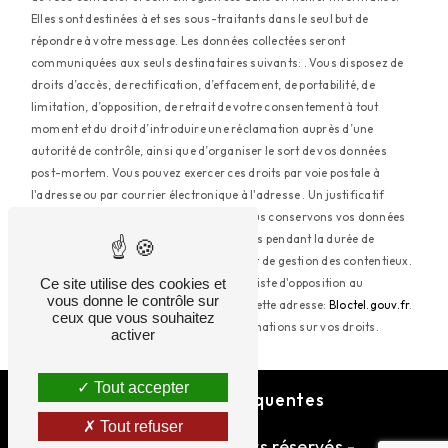
Elles sont destinées à et ses sous-traitants dans le seul but de
répondre à votre message. Les données collectées seront
communiquées aux seuls destinataires suivants: . Vous disposez de
droits d’accès, de rectification, d’effacement, de portabilité, de
limitation, d’opposition, de retrait de votre consentement à tout
moment et du droit d’introduire une réclamation auprès d’une
autorité de contrôle, ainsi que d’organiser le sort de vos données
post-mortem. Vous pouvez exercer ces droits par voie postale à
l'adresse ou par courrier électronique à l'adresse . Un justificatif
d'identité pourra vous être demandé. Nous conservons vos données
pendant la période de prise de contact puis pendant la durée de
prescription légale aux fins probatoires et de gestion des contentieux.
Ce site utilise des cookies et
Vous avez le droit de vous inscrire sur la liste d'opposition au
vous donne le contrôle sur
démarchage téléphonique, disponible à cette adresse:
Bloctel.gouv.fr
.
ceux que vous souhaitez
Consultez le site cnil.fr pour plus d’informations sur vos droits.
activer
Tout accepter
Recherches fréquentes
Tout refuser
©
Vistalid
- 2026 - Tous droits réservés -